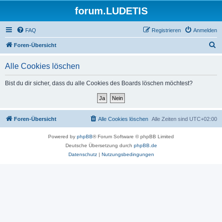
forum.LUDETIS
FAQ
Registrieren
Anmelden
S
Foren-Übersicht
u
Alle Cookies löschen
c
h
Bist du dir sicher, dass du alle Cookies des Boards löschen möchtest?
e
Foren-Übersicht
Alle Cookies löschen
Alle Zeiten sind
UTC+02:00
Powered by
phpBB
® Forum Software © phpBB Limited
Deutsche Übersetzung durch
phpBB.de
Datenschutz
|
Nutzungsbedingungen