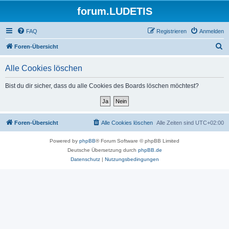
forum.LUDETIS
FAQ
Registrieren
Anmelden
S
Foren-Übersicht
u
Alle Cookies löschen
c
h
Bist du dir sicher, dass du alle Cookies des Boards löschen möchtest?
e
Foren-Übersicht
Alle Cookies löschen
Alle Zeiten sind
UTC+02:00
Powered by
phpBB
® Forum Software © phpBB Limited
Deutsche Übersetzung durch
phpBB.de
Datenschutz
|
Nutzungsbedingungen