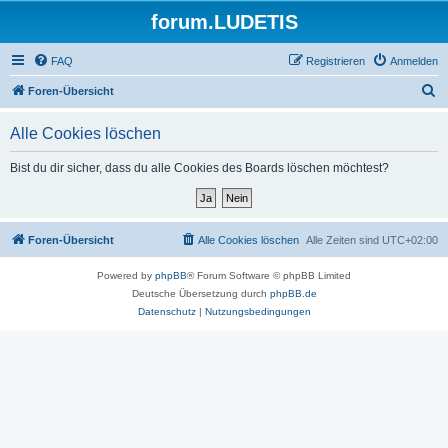
forum.LUDETIS
FAQ
Registrieren
Anmelden
S
Foren-Übersicht
u
Alle Cookies löschen
c
h
Bist du dir sicher, dass du alle Cookies des Boards löschen möchtest?
e
Foren-Übersicht
Alle Cookies löschen
Alle Zeiten sind
UTC+02:00
Powered by
phpBB
® Forum Software © phpBB Limited
Deutsche Übersetzung durch
phpBB.de
Datenschutz
|
Nutzungsbedingungen