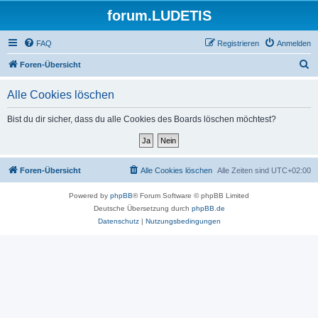
forum.LUDETIS
FAQ
Registrieren
Anmelden
S
Foren-Übersicht
u
Alle Cookies löschen
c
h
Bist du dir sicher, dass du alle Cookies des Boards löschen möchtest?
e
Foren-Übersicht
Alle Cookies löschen
Alle Zeiten sind
UTC+02:00
Powered by
phpBB
® Forum Software © phpBB Limited
Deutsche Übersetzung durch
phpBB.de
Datenschutz
|
Nutzungsbedingungen