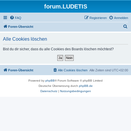
forum.LUDETIS
FAQ
Registrieren
Anmelden
S
Foren-Übersicht
u
Alle Cookies löschen
c
h
Bist du dir sicher, dass du alle Cookies des Boards löschen möchtest?
e
Foren-Übersicht
Alle Cookies löschen
Alle Zeiten sind
UTC+02:00
Powered by
phpBB
® Forum Software © phpBB Limited
Deutsche Übersetzung durch
phpBB.de
Datenschutz
|
Nutzungsbedingungen