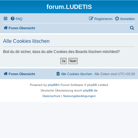
forum.LUDETIS
FAQ
Registrieren
Anmelden
S
Foren-Übersicht
u
Alle Cookies löschen
c
h
Bist du dir sicher, dass du alle Cookies des Boards löschen möchtest?
e
Foren-Übersicht
Alle Cookies löschen
Alle Zeiten sind
UTC+02:00
Powered by
phpBB
® Forum Software © phpBB Limited
Deutsche Übersetzung durch
phpBB.de
Datenschutz
|
Nutzungsbedingungen