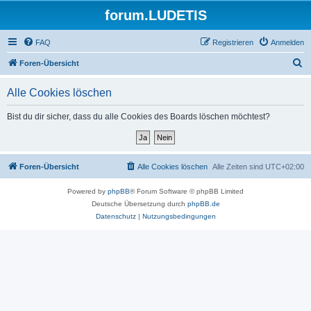
forum.LUDETIS
FAQ
Registrieren
Anmelden
S
Foren-Übersicht
u
Alle Cookies löschen
c
h
Bist du dir sicher, dass du alle Cookies des Boards löschen möchtest?
e
Foren-Übersicht
Alle Cookies löschen
Alle Zeiten sind
UTC+02:00
Powered by
phpBB
® Forum Software © phpBB Limited
Deutsche Übersetzung durch
phpBB.de
Datenschutz
|
Nutzungsbedingungen