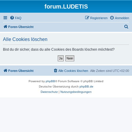
forum.LUDETIS
FAQ
Registrieren
Anmelden
S
Foren-Übersicht
u
Alle Cookies löschen
c
h
Bist du dir sicher, dass du alle Cookies des Boards löschen möchtest?
e
Foren-Übersicht
Alle Cookies löschen
Alle Zeiten sind
UTC+02:00
Powered by
phpBB
® Forum Software © phpBB Limited
Deutsche Übersetzung durch
phpBB.de
Datenschutz
|
Nutzungsbedingungen