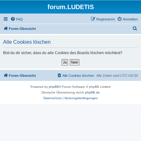
forum.LUDETIS
FAQ
Registrieren
Anmelden
S
Foren-Übersicht
u
Alle Cookies löschen
c
h
Bist du dir sicher, dass du alle Cookies des Boards löschen möchtest?
e
Foren-Übersicht
Alle Cookies löschen
Alle Zeiten sind
UTC+02:00
Powered by
phpBB
® Forum Software © phpBB Limited
Deutsche Übersetzung durch
phpBB.de
Datenschutz
|
Nutzungsbedingungen