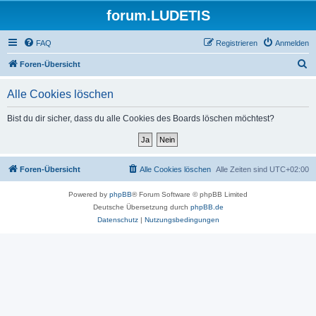
forum.LUDETIS
FAQ
Registrieren
Anmelden
S
Foren-Übersicht
u
Alle Cookies löschen
c
h
Bist du dir sicher, dass du alle Cookies des Boards löschen möchtest?
e
Foren-Übersicht
Alle Cookies löschen
Alle Zeiten sind
UTC+02:00
Powered by
phpBB
® Forum Software © phpBB Limited
Deutsche Übersetzung durch
phpBB.de
Datenschutz
|
Nutzungsbedingungen