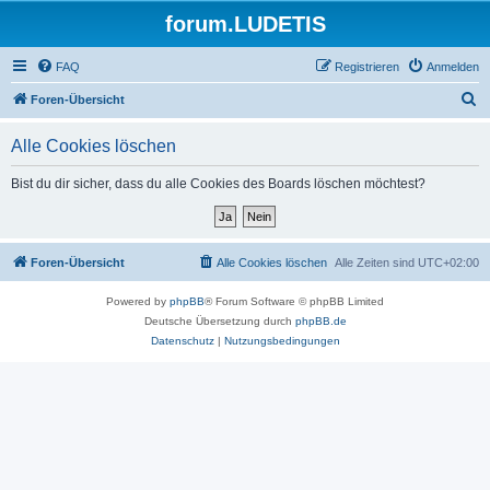
forum.LUDETIS
FAQ
Registrieren
Anmelden
S
Foren-Übersicht
u
Alle Cookies löschen
c
h
Bist du dir sicher, dass du alle Cookies des Boards löschen möchtest?
e
Foren-Übersicht
Alle Cookies löschen
Alle Zeiten sind
UTC+02:00
Powered by
phpBB
® Forum Software © phpBB Limited
Deutsche Übersetzung durch
phpBB.de
Datenschutz
|
Nutzungsbedingungen