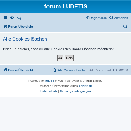
forum.LUDETIS
FAQ
Registrieren
Anmelden
S
Foren-Übersicht
u
Alle Cookies löschen
c
h
Bist du dir sicher, dass du alle Cookies des Boards löschen möchtest?
e
Foren-Übersicht
Alle Cookies löschen
Alle Zeiten sind
UTC+02:00
Powered by
phpBB
® Forum Software © phpBB Limited
Deutsche Übersetzung durch
phpBB.de
Datenschutz
|
Nutzungsbedingungen