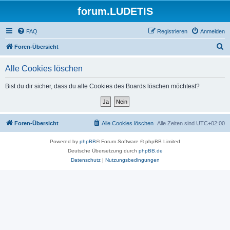
forum.LUDETIS
FAQ
Registrieren
Anmelden
S
Foren-Übersicht
u
Alle Cookies löschen
c
h
Bist du dir sicher, dass du alle Cookies des Boards löschen möchtest?
e
Foren-Übersicht
Alle Cookies löschen
Alle Zeiten sind
UTC+02:00
Powered by
phpBB
® Forum Software © phpBB Limited
Deutsche Übersetzung durch
phpBB.de
Datenschutz
|
Nutzungsbedingungen