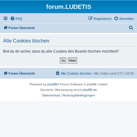
forum.LUDETIS
FAQ
Registrieren
Anmelden
S
Foren-Übersicht
u
Alle Cookies löschen
c
h
Bist du dir sicher, dass du alle Cookies des Boards löschen möchtest?
e
Foren-Übersicht
Alle Cookies löschen
Alle Zeiten sind
UTC+02:00
Powered by
phpBB
® Forum Software © phpBB Limited
Deutsche Übersetzung durch
phpBB.de
Datenschutz
|
Nutzungsbedingungen