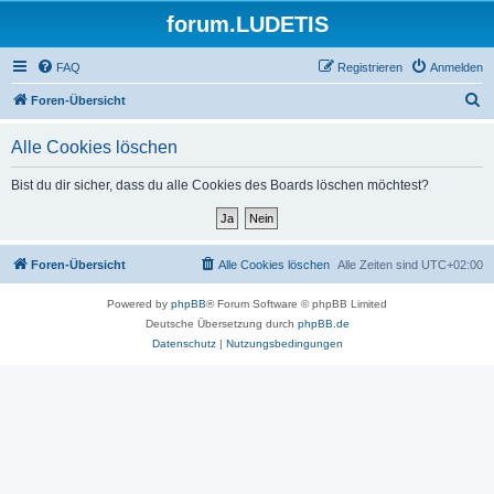
forum.LUDETIS
FAQ
Registrieren
Anmelden
S
Foren-Übersicht
u
Alle Cookies löschen
c
h
Bist du dir sicher, dass du alle Cookies des Boards löschen möchtest?
e
Foren-Übersicht
Alle Cookies löschen
Alle Zeiten sind
UTC+02:00
Powered by
phpBB
® Forum Software © phpBB Limited
Deutsche Übersetzung durch
phpBB.de
Datenschutz
|
Nutzungsbedingungen