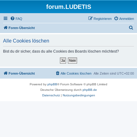
forum.LUDETIS
FAQ
Registrieren
Anmelden
S
Foren-Übersicht
u
Alle Cookies löschen
c
h
Bist du dir sicher, dass du alle Cookies des Boards löschen möchtest?
e
Foren-Übersicht
Alle Cookies löschen
Alle Zeiten sind
UTC+02:00
Powered by
phpBB
® Forum Software © phpBB Limited
Deutsche Übersetzung durch
phpBB.de
Datenschutz
|
Nutzungsbedingungen