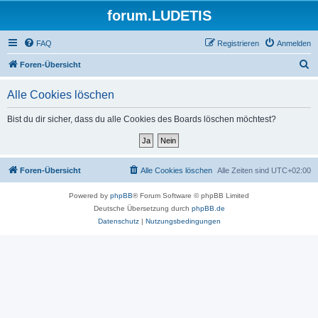
forum.LUDETIS
FAQ
Registrieren
Anmelden
S
Foren-Übersicht
u
Alle Cookies löschen
c
h
Bist du dir sicher, dass du alle Cookies des Boards löschen möchtest?
e
Foren-Übersicht
Alle Cookies löschen
Alle Zeiten sind
UTC+02:00
Powered by
phpBB
® Forum Software © phpBB Limited
Deutsche Übersetzung durch
phpBB.de
Datenschutz
|
Nutzungsbedingungen