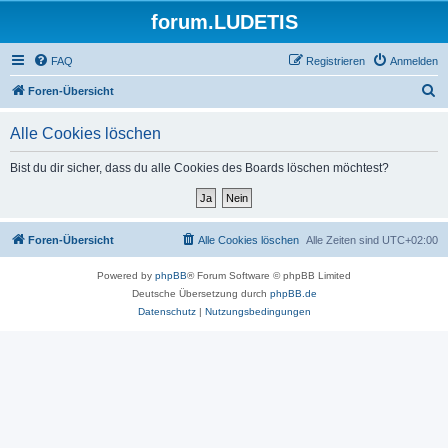
forum.LUDETIS
FAQ
Registrieren
Anmelden
S
Foren-Übersicht
u
Alle Cookies löschen
c
h
Bist du dir sicher, dass du alle Cookies des Boards löschen möchtest?
e
Foren-Übersicht
Alle Cookies löschen
Alle Zeiten sind
UTC+02:00
Powered by
phpBB
® Forum Software © phpBB Limited
Deutsche Übersetzung durch
phpBB.de
Datenschutz
|
Nutzungsbedingungen