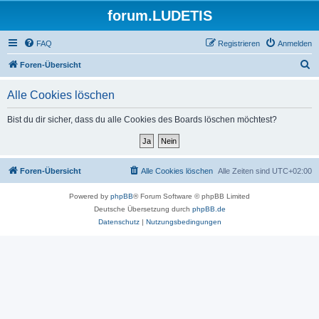
forum.LUDETIS
FAQ
Registrieren
Anmelden
S
Foren-Übersicht
u
Alle Cookies löschen
c
h
Bist du dir sicher, dass du alle Cookies des Boards löschen möchtest?
e
Foren-Übersicht
Alle Cookies löschen
Alle Zeiten sind
UTC+02:00
Powered by
phpBB
® Forum Software © phpBB Limited
Deutsche Übersetzung durch
phpBB.de
Datenschutz
|
Nutzungsbedingungen