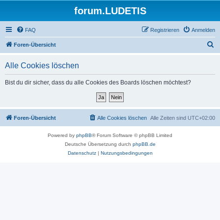
forum.LUDETIS
FAQ
Registrieren
Anmelden
S
Foren-Übersicht
u
Alle Cookies löschen
c
h
Bist du dir sicher, dass du alle Cookies des Boards löschen möchtest?
e
Foren-Übersicht
Alle Cookies löschen
Alle Zeiten sind
UTC+02:00
Powered by
phpBB
® Forum Software © phpBB Limited
Deutsche Übersetzung durch
phpBB.de
Datenschutz
|
Nutzungsbedingungen