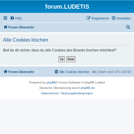
forum.LUDETIS
FAQ
Registrieren
Anmelden
S
Foren-Übersicht
u
Alle Cookies löschen
c
h
Bist du dir sicher, dass du alle Cookies des Boards löschen möchtest?
e
Foren-Übersicht
Alle Cookies löschen
Alle Zeiten sind
UTC+02:00
Powered by
phpBB
® Forum Software © phpBB Limited
Deutsche Übersetzung durch
phpBB.de
Datenschutz
|
Nutzungsbedingungen