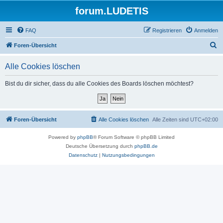
forum.LUDETIS
FAQ
Registrieren
Anmelden
S
Foren-Übersicht
u
Alle Cookies löschen
c
h
Bist du dir sicher, dass du alle Cookies des Boards löschen möchtest?
e
Foren-Übersicht
Alle Cookies löschen
Alle Zeiten sind
UTC+02:00
Powered by
phpBB
® Forum Software © phpBB Limited
Deutsche Übersetzung durch
phpBB.de
Datenschutz
|
Nutzungsbedingungen