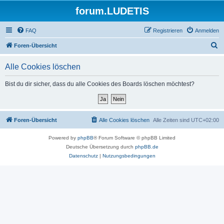
forum.LUDETIS
FAQ
Registrieren
Anmelden
S
Foren-Übersicht
u
Alle Cookies löschen
c
h
Bist du dir sicher, dass du alle Cookies des Boards löschen möchtest?
e
Foren-Übersicht
Alle Cookies löschen
Alle Zeiten sind
UTC+02:00
Powered by
phpBB
® Forum Software © phpBB Limited
Deutsche Übersetzung durch
phpBB.de
Datenschutz
|
Nutzungsbedingungen