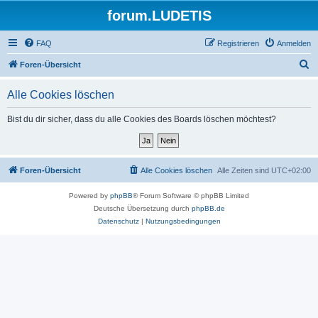
forum.LUDETIS
FAQ
Registrieren
Anmelden
S
Foren-Übersicht
u
Alle Cookies löschen
c
h
Bist du dir sicher, dass du alle Cookies des Boards löschen möchtest?
e
Foren-Übersicht
Alle Cookies löschen
Alle Zeiten sind
UTC+02:00
Powered by
phpBB
® Forum Software © phpBB Limited
Deutsche Übersetzung durch
phpBB.de
Datenschutz
|
Nutzungsbedingungen