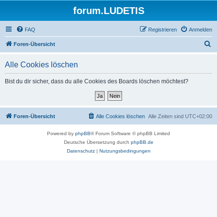
forum.LUDETIS
FAQ
Registrieren
Anmelden
S
Foren-Übersicht
u
Alle Cookies löschen
c
h
Bist du dir sicher, dass du alle Cookies des Boards löschen möchtest?
e
Foren-Übersicht
Alle Cookies löschen
Alle Zeiten sind
UTC+02:00
Powered by
phpBB
® Forum Software © phpBB Limited
Deutsche Übersetzung durch
phpBB.de
Datenschutz
|
Nutzungsbedingungen