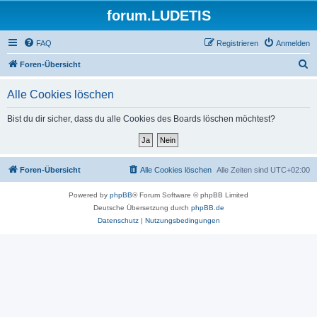
forum.LUDETIS
FAQ
Registrieren
Anmelden
S
Foren-Übersicht
u
Alle Cookies löschen
c
h
Bist du dir sicher, dass du alle Cookies des Boards löschen möchtest?
e
Foren-Übersicht
Alle Cookies löschen
Alle Zeiten sind
UTC+02:00
Powered by
phpBB
® Forum Software © phpBB Limited
Deutsche Übersetzung durch
phpBB.de
Datenschutz
|
Nutzungsbedingungen