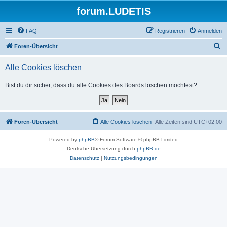
forum.LUDETIS
FAQ
Registrieren
Anmelden
S
Foren-Übersicht
u
Alle Cookies löschen
c
h
Bist du dir sicher, dass du alle Cookies des Boards löschen möchtest?
e
Foren-Übersicht
Alle Cookies löschen
Alle Zeiten sind
UTC+02:00
Powered by
phpBB
® Forum Software © phpBB Limited
Deutsche Übersetzung durch
phpBB.de
Datenschutz
|
Nutzungsbedingungen