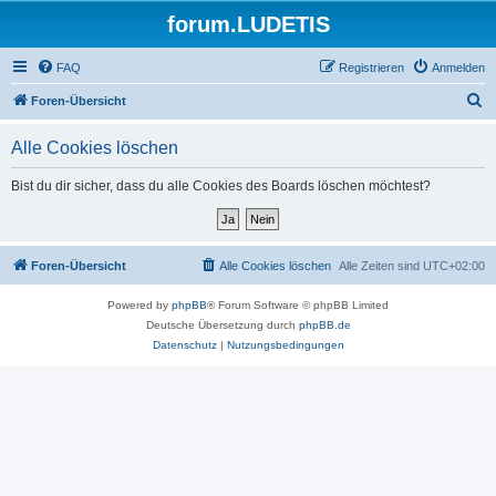
forum.LUDETIS
FAQ
Registrieren
Anmelden
S
Foren-Übersicht
u
Alle Cookies löschen
c
h
Bist du dir sicher, dass du alle Cookies des Boards löschen möchtest?
e
Foren-Übersicht
Alle Cookies löschen
Alle Zeiten sind
UTC+02:00
Powered by
phpBB
® Forum Software © phpBB Limited
Deutsche Übersetzung durch
phpBB.de
Datenschutz
|
Nutzungsbedingungen