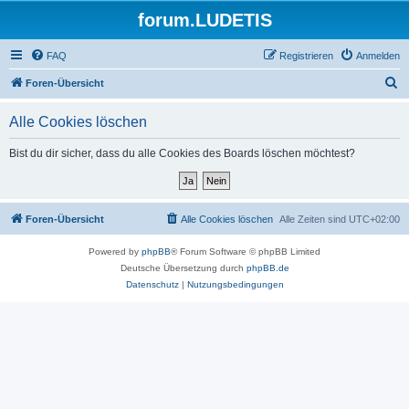
forum.LUDETIS
FAQ
Registrieren
Anmelden
S
Foren-Übersicht
u
Alle Cookies löschen
c
h
Bist du dir sicher, dass du alle Cookies des Boards löschen möchtest?
e
Foren-Übersicht
Alle Cookies löschen
Alle Zeiten sind
UTC+02:00
Powered by
phpBB
® Forum Software © phpBB Limited
Deutsche Übersetzung durch
phpBB.de
Datenschutz
|
Nutzungsbedingungen