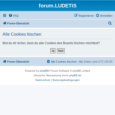
forum.LUDETIS
FAQ
Registrieren
Anmelden
S
Foren-Übersicht
u
Alle Cookies löschen
c
h
Bist du dir sicher, dass du alle Cookies des Boards löschen möchtest?
e
Foren-Übersicht
Alle Cookies löschen
Alle Zeiten sind
UTC+02:00
Powered by
phpBB
® Forum Software © phpBB Limited
Deutsche Übersetzung durch
phpBB.de
Datenschutz
|
Nutzungsbedingungen