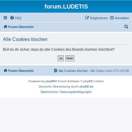
forum.LUDETIS
FAQ
Registrieren
Anmelden
S
Foren-Übersicht
u
Alle Cookies löschen
c
h
Bist du dir sicher, dass du alle Cookies des Boards löschen möchtest?
e
Foren-Übersicht
Alle Cookies löschen
Alle Zeiten sind
UTC+02:00
Powered by
phpBB
® Forum Software © phpBB Limited
Deutsche Übersetzung durch
phpBB.de
Datenschutz
|
Nutzungsbedingungen