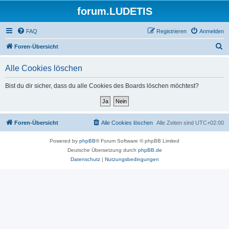
forum.LUDETIS
FAQ
Registrieren
Anmelden
S
Foren-Übersicht
u
Alle Cookies löschen
c
h
Bist du dir sicher, dass du alle Cookies des Boards löschen möchtest?
e
Foren-Übersicht
Alle Cookies löschen
Alle Zeiten sind
UTC+02:00
Powered by
phpBB
® Forum Software © phpBB Limited
Deutsche Übersetzung durch
phpBB.de
Datenschutz
|
Nutzungsbedingungen