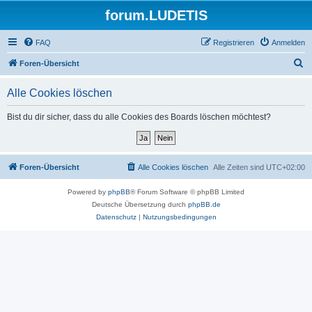
forum.LUDETIS
FAQ
Registrieren
Anmelden
S
Foren-Übersicht
u
Alle Cookies löschen
c
h
Bist du dir sicher, dass du alle Cookies des Boards löschen möchtest?
e
Foren-Übersicht
Alle Cookies löschen
Alle Zeiten sind
UTC+02:00
Powered by
phpBB
® Forum Software © phpBB Limited
Deutsche Übersetzung durch
phpBB.de
Datenschutz
|
Nutzungsbedingungen