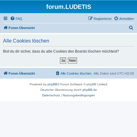
forum.LUDETIS
FAQ
Registrieren
Anmelden
S
Foren-Übersicht
u
Alle Cookies löschen
c
h
Bist du dir sicher, dass du alle Cookies des Boards löschen möchtest?
e
Foren-Übersicht
Alle Cookies löschen
Alle Zeiten sind
UTC+02:00
Powered by
phpBB
® Forum Software © phpBB Limited
Deutsche Übersetzung durch
phpBB.de
Datenschutz
|
Nutzungsbedingungen