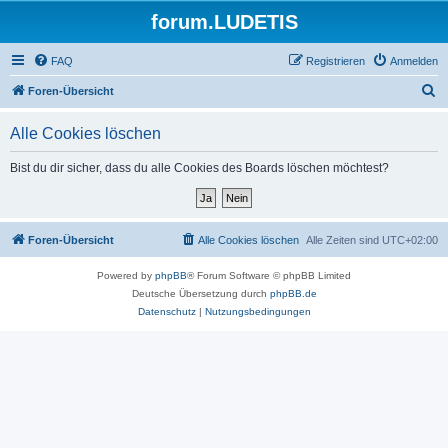
forum.LUDETIS
FAQ
Registrieren
Anmelden
S
Foren-Übersicht
u
Alle Cookies löschen
c
h
Bist du dir sicher, dass du alle Cookies des Boards löschen möchtest?
e
Foren-Übersicht
Alle Cookies löschen
Alle Zeiten sind
UTC+02:00
Powered by
phpBB
® Forum Software © phpBB Limited
Deutsche Übersetzung durch
phpBB.de
Datenschutz
|
Nutzungsbedingungen