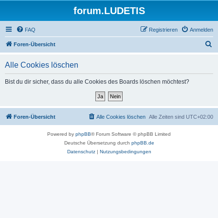
forum.LUDETIS
FAQ
Registrieren
Anmelden
S
Foren-Übersicht
u
Alle Cookies löschen
c
h
Bist du dir sicher, dass du alle Cookies des Boards löschen möchtest?
e
Foren-Übersicht
Alle Cookies löschen
Alle Zeiten sind
UTC+02:00
Powered by
phpBB
® Forum Software © phpBB Limited
Deutsche Übersetzung durch
phpBB.de
Datenschutz
|
Nutzungsbedingungen