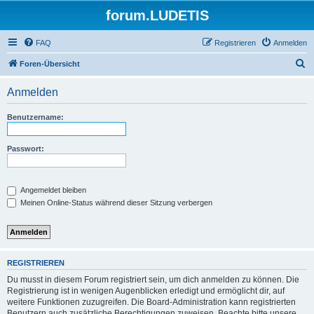
forum.LUDETIS
FAQ
Registrieren
Anmelden
S
Foren-Übersicht
u
Anmelden
c
h
Benutzername:
e
Passwort:
Angemeldet bleiben
Meinen Online-Status während dieser Sitzung verbergen
REGISTRIEREN
Du musst in diesem Forum registriert sein, um dich anmelden zu können. Die
Registrierung ist in wenigen Augenblicken erledigt und ermöglicht dir, auf
weitere Funktionen zuzugreifen. Die Board-Administration kann registrierten
Benutzern auch zusätzliche Berechtigungen zuweisen. Beachte bitte unsere