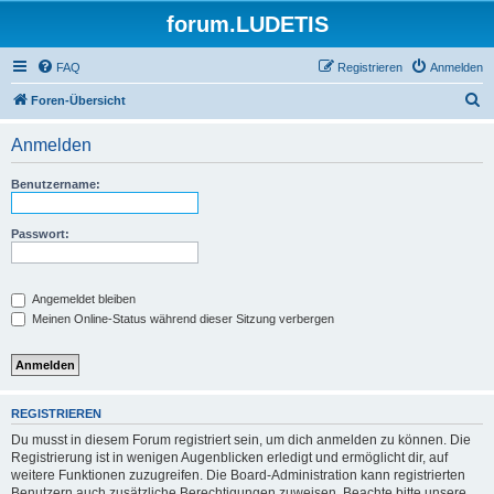
forum.LUDETIS
FAQ
Registrieren
Anmelden
S
Foren-Übersicht
u
Anmelden
c
h
Benutzername:
e
Passwort:
Angemeldet bleiben
Meinen Online-Status während dieser Sitzung verbergen
REGISTRIEREN
Du musst in diesem Forum registriert sein, um dich anmelden zu können. Die
Registrierung ist in wenigen Augenblicken erledigt und ermöglicht dir, auf
weitere Funktionen zuzugreifen. Die Board-Administration kann registrierten
Benutzern auch zusätzliche Berechtigungen zuweisen. Beachte bitte unsere