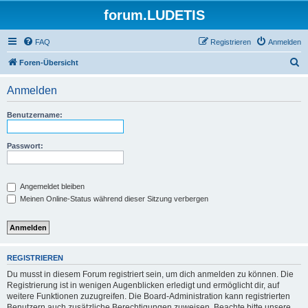
forum.LUDETIS
FAQ
Registrieren
Anmelden
S
Foren-Übersicht
u
Anmelden
c
h
Benutzername:
e
Passwort:
Angemeldet bleiben
Meinen Online-Status während dieser Sitzung verbergen
REGISTRIEREN
Du musst in diesem Forum registriert sein, um dich anmelden zu können. Die
Registrierung ist in wenigen Augenblicken erledigt und ermöglicht dir, auf
weitere Funktionen zuzugreifen. Die Board-Administration kann registrierten
Benutzern auch zusätzliche Berechtigungen zuweisen. Beachte bitte unsere