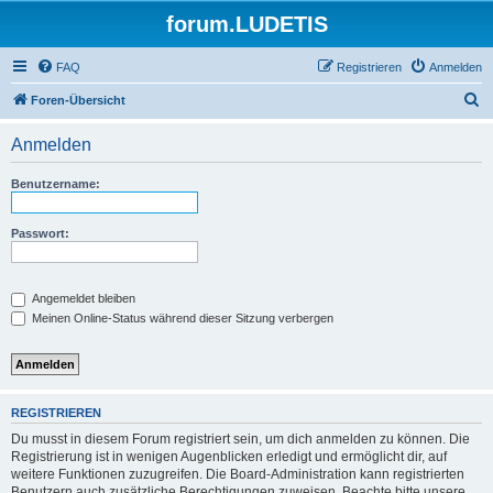
forum.LUDETIS
FAQ
Registrieren
Anmelden
S
Foren-Übersicht
u
Anmelden
c
h
Benutzername:
e
Passwort:
Angemeldet bleiben
Meinen Online-Status während dieser Sitzung verbergen
REGISTRIEREN
Du musst in diesem Forum registriert sein, um dich anmelden zu können. Die
Registrierung ist in wenigen Augenblicken erledigt und ermöglicht dir, auf
weitere Funktionen zuzugreifen. Die Board-Administration kann registrierten
Benutzern auch zusätzliche Berechtigungen zuweisen. Beachte bitte unsere