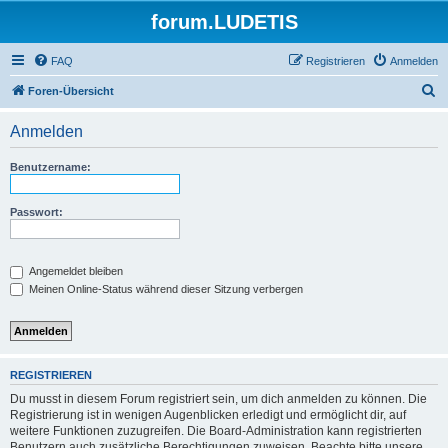
forum.LUDETIS
FAQ
Registrieren
Anmelden
S
Foren-Übersicht
u
Anmelden
c
h
Benutzername:
e
Passwort:
Angemeldet bleiben
Meinen Online-Status während dieser Sitzung verbergen
REGISTRIEREN
Du musst in diesem Forum registriert sein, um dich anmelden zu können. Die
Registrierung ist in wenigen Augenblicken erledigt und ermöglicht dir, auf
weitere Funktionen zuzugreifen. Die Board-Administration kann registrierten
Benutzern auch zusätzliche Berechtigungen zuweisen. Beachte bitte unsere