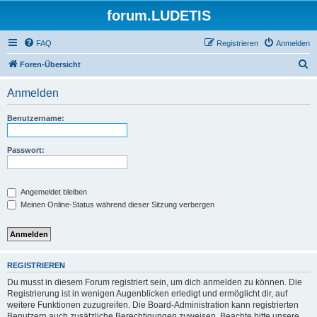
forum.LUDETIS
FAQ
Registrieren
Anmelden
S
Foren-Übersicht
u
Anmelden
c
h
Benutzername:
e
Passwort:
Angemeldet bleiben
Meinen Online-Status während dieser Sitzung verbergen
REGISTRIEREN
Du musst in diesem Forum registriert sein, um dich anmelden zu können. Die
Registrierung ist in wenigen Augenblicken erledigt und ermöglicht dir, auf
weitere Funktionen zuzugreifen. Die Board-Administration kann registrierten
Benutzern auch zusätzliche Berechtigungen zuweisen. Beachte bitte unsere