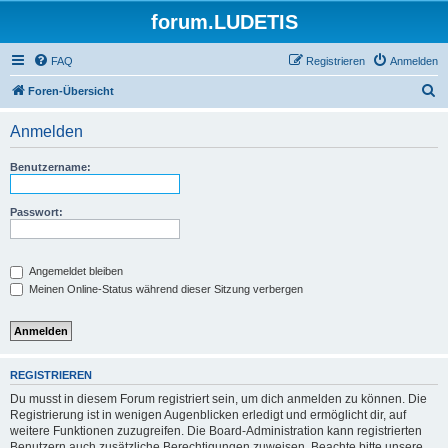
forum.LUDETIS
FAQ
Registrieren
Anmelden
S
Foren-Übersicht
u
Anmelden
c
h
Benutzername:
e
Passwort:
Angemeldet bleiben
Meinen Online-Status während dieser Sitzung verbergen
REGISTRIEREN
Du musst in diesem Forum registriert sein, um dich anmelden zu können. Die
Registrierung ist in wenigen Augenblicken erledigt und ermöglicht dir, auf
weitere Funktionen zuzugreifen. Die Board-Administration kann registrierten
Benutzern auch zusätzliche Berechtigungen zuweisen. Beachte bitte unsere