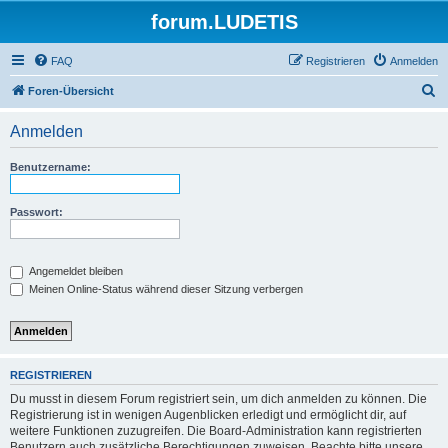
forum.LUDETIS
FAQ
Registrieren
Anmelden
S
Foren-Übersicht
u
Anmelden
c
h
Benutzername:
e
Passwort:
Angemeldet bleiben
Meinen Online-Status während dieser Sitzung verbergen
REGISTRIEREN
Du musst in diesem Forum registriert sein, um dich anmelden zu können. Die
Registrierung ist in wenigen Augenblicken erledigt und ermöglicht dir, auf
weitere Funktionen zuzugreifen. Die Board-Administration kann registrierten
Benutzern auch zusätzliche Berechtigungen zuweisen. Beachte bitte unsere