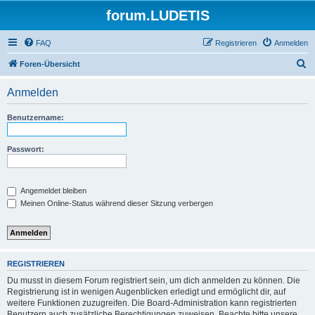
forum.LUDETIS
FAQ
Registrieren
Anmelden
S
Foren-Übersicht
u
Anmelden
c
h
Benutzername:
e
Passwort:
Angemeldet bleiben
Meinen Online-Status während dieser Sitzung verbergen
REGISTRIEREN
Du musst in diesem Forum registriert sein, um dich anmelden zu können. Die
Registrierung ist in wenigen Augenblicken erledigt und ermöglicht dir, auf
weitere Funktionen zuzugreifen. Die Board-Administration kann registrierten
Benutzern auch zusätzliche Berechtigungen zuweisen. Beachte bitte unsere