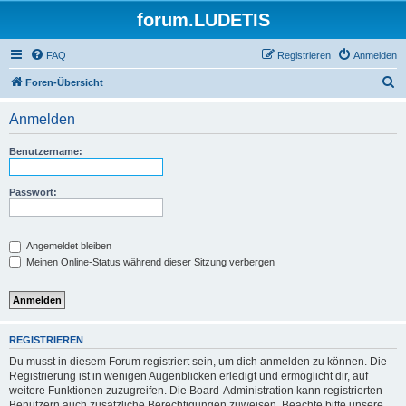
forum.LUDETIS
FAQ
Registrieren
Anmelden
S
Foren-Übersicht
u
Anmelden
c
h
Benutzername:
e
Passwort:
Angemeldet bleiben
Meinen Online-Status während dieser Sitzung verbergen
REGISTRIEREN
Du musst in diesem Forum registriert sein, um dich anmelden zu können. Die
Registrierung ist in wenigen Augenblicken erledigt und ermöglicht dir, auf
weitere Funktionen zuzugreifen. Die Board-Administration kann registrierten
Benutzern auch zusätzliche Berechtigungen zuweisen. Beachte bitte unsere