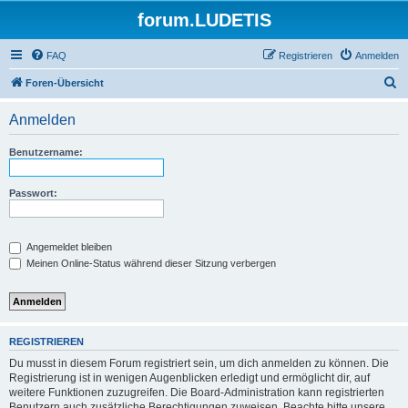
forum.LUDETIS
FAQ
Registrieren
Anmelden
S
Foren-Übersicht
u
Anmelden
c
h
Benutzername:
e
Passwort:
Angemeldet bleiben
Meinen Online-Status während dieser Sitzung verbergen
REGISTRIEREN
Du musst in diesem Forum registriert sein, um dich anmelden zu können. Die
Registrierung ist in wenigen Augenblicken erledigt und ermöglicht dir, auf
weitere Funktionen zuzugreifen. Die Board-Administration kann registrierten
Benutzern auch zusätzliche Berechtigungen zuweisen. Beachte bitte unsere