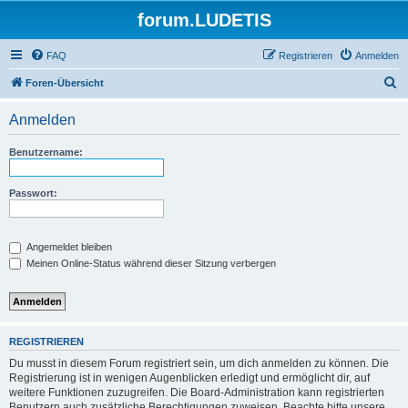
forum.LUDETIS
FAQ
Registrieren
Anmelden
S
Foren-Übersicht
u
Anmelden
c
h
Benutzername:
e
Passwort:
Angemeldet bleiben
Meinen Online-Status während dieser Sitzung verbergen
REGISTRIEREN
Du musst in diesem Forum registriert sein, um dich anmelden zu können. Die
Registrierung ist in wenigen Augenblicken erledigt und ermöglicht dir, auf
weitere Funktionen zuzugreifen. Die Board-Administration kann registrierten
Benutzern auch zusätzliche Berechtigungen zuweisen. Beachte bitte unsere