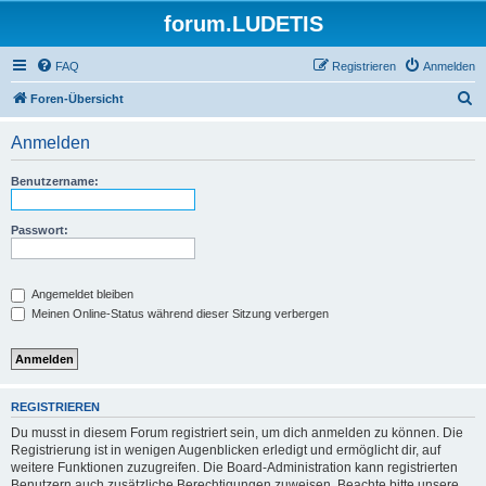
forum.LUDETIS
FAQ
Registrieren
Anmelden
S
Foren-Übersicht
u
Anmelden
c
h
Benutzername:
e
Passwort:
Angemeldet bleiben
Meinen Online-Status während dieser Sitzung verbergen
REGISTRIEREN
Du musst in diesem Forum registriert sein, um dich anmelden zu können. Die
Registrierung ist in wenigen Augenblicken erledigt und ermöglicht dir, auf
weitere Funktionen zuzugreifen. Die Board-Administration kann registrierten
Benutzern auch zusätzliche Berechtigungen zuweisen. Beachte bitte unsere