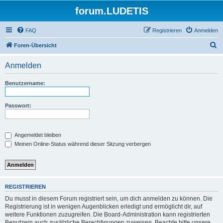
forum.LUDETIS
FAQ
Registrieren
Anmelden
S
Foren-Übersicht
u
Anmelden
c
h
Benutzername:
e
Passwort:
Angemeldet bleiben
Meinen Online-Status während dieser Sitzung verbergen
REGISTRIEREN
Du musst in diesem Forum registriert sein, um dich anmelden zu können. Die
Registrierung ist in wenigen Augenblicken erledigt und ermöglicht dir, auf
weitere Funktionen zuzugreifen. Die Board-Administration kann registrierten
Benutzern auch zusätzliche Berechtigungen zuweisen. Beachte bitte unsere